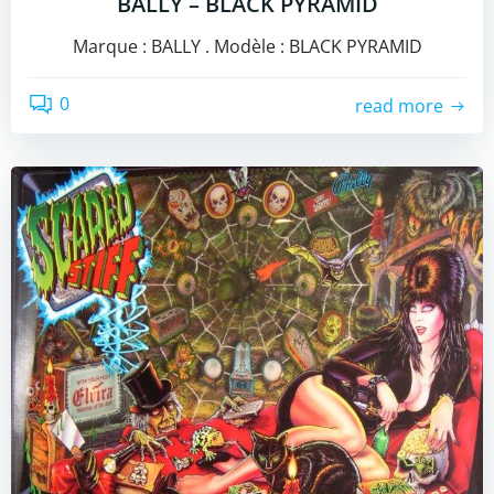
BALLY – BLACK PYRAMID
Marque : BALLY . Modèle : BLACK PYRAMID
0
read more