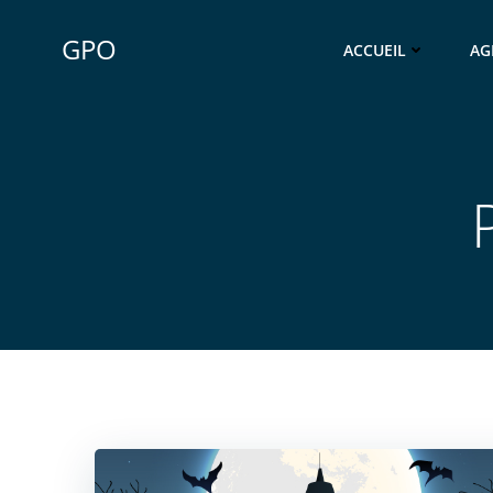
Aller
au
GPO
ACCUEIL
AG
contenu