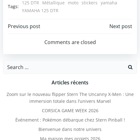
125 DTR
Métallique
moto
stickers
yamaha
Tags:
YAMAHA 125 DTR
Post
Post
Previous post
Next post
navigation
navigation
Comments are closed
Search
for:
Articles récents
Zoom sur le nouveau flipper Stern The Uncanny X-Men : Une
immersion totale dans l’univers Marvel
CORSICA GAME WEEK 2026
Événement : Pokémon débarque chez Stern Pinball !
Bienvenue dans notre univers
Ma maison mes projets 2026