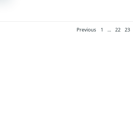
Posts
Posts
Page
Page
Pag
Previous
1
…
22
23
navigatio
navig