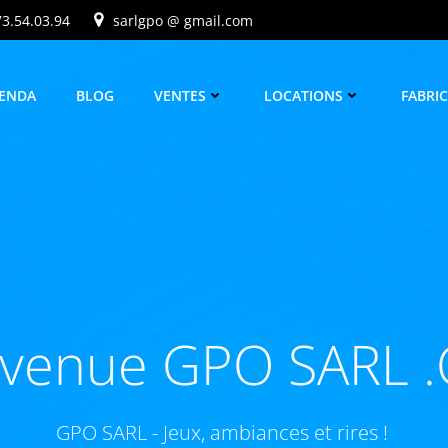
73.54.03.94
sarlgpo @ gmail.com
ENDA
BLOG
VENTES
LOCATIONS
FABRI
nvenue GPO SARL 
GPO SARL - Jeux, ambiances et rires !